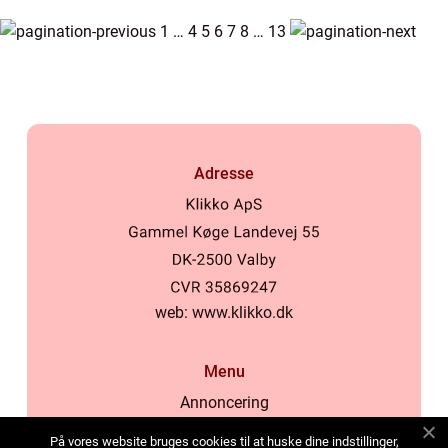
1
…
4
5
6
7
8
…
13
Adresse
web:
www.klikko.dk
Menu
Annoncering
Om os
På vores website bruges cookies til at huske dine indstillinger,