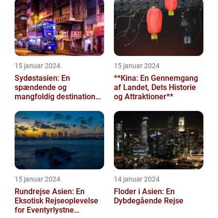
og ev...
15 januar 2024
15 januar 2024
Sydøstasien: En
**Kina: En Gennemgang
spændende og
af Landet, Dets Historie
mangfoldig destination
og Attraktioner**
for eventyrlystne
rejsende
15 januar 2024
14 januar 2024
Rundrejse Asien: En
Floder i Asien: En
Eksotisk Rejseoplevelse
Dybdegående Rejse
for Eventyrlystne