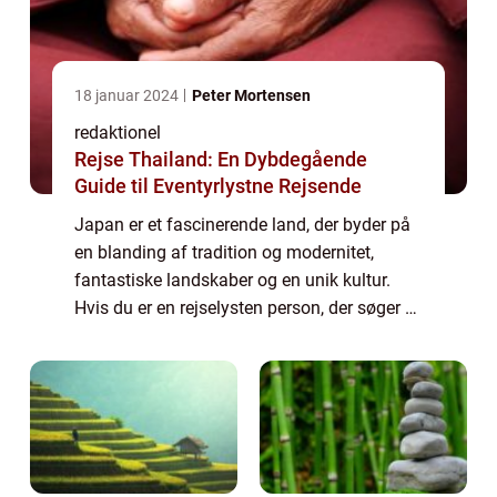
18 januar 2024
Peter Mortensen
redaktionel
Rejse Thailand: En Dybdegående
Guide til Eventyrlystne Rejsende
Japan er et fascinerende land, der byder på
en blanding af tradition og modernitet,
fantastiske landskaber og en unik kultur.
Hvis du er en rejselysten person, der søger at
udforske nye destinationer, så er Japan
uden tvivl et sted, du bør overveje a...