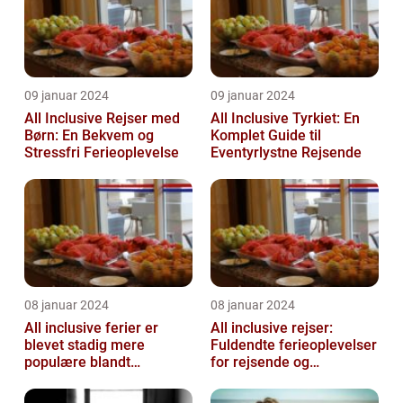
09 januar 2024
09 januar 2024
All Inclusive Rejser med
All Inclusive Tyrkiet: En
Børn: En Bekvem og
Komplet Guide til
Stressfri Ferieoplevelse
Eventyrlystne Rejsende
08 januar 2024
08 januar 2024
All inclusive ferier er
All inclusive rejser:
blevet stadig mere
Fuldendte ferieoplevelser
populære blandt
for rejsende og
rejsende, der ønsker at
eventyrlystne
nyde en bekymring...