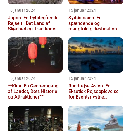
16 januar 2024
15 januar 2024
Japan: En Dybdegående
Sydøstasien: En
Rejse til Det Land af
spændende og
Skønhed og Traditioner
mangfoldig destination
for eventyrlystne
rejsende
15 januar 2024
15 januar 2024
**Kina: En Gennemgang
Rundrejse Asien: En
af Landet, Dets Historie
Eksotisk Rejseoplevelse
og Attraktioner**
for Eventyrlystne
Rejsende