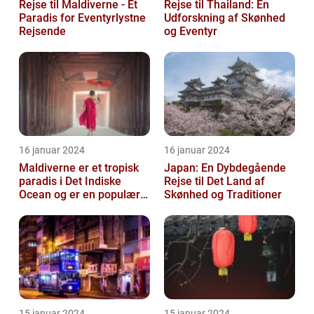
Rejse til Maldiverne - Et
Rejse til Thailand: En
Paradis for Eventyrlystne
Udforskning af Skønhed
Rejsende
og Eventyr
16 januar 2024
16 januar 2024
Maldiverne er et tropisk
Japan: En Dybdegående
paradis i Det Indiske
Rejse til Det Land af
Ocean og er en populær
Skønhed og Traditioner
destination for rejsende
og ev...
15 januar 2024
15 januar 2024