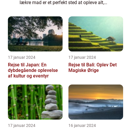
lækre mad er et perfekt sted at opleve alt,
hvad en all inclusive ferie har at tilbyde. På
en all inclusive ferie i...
17 januar 2024
17 januar 2024
Rejse til Japan: En
Rejse til Bali: Oplev Det
dybdegående oplevelse
Magiske Ørige
af kultur og eventyr
17 januar 2024
16 januar 2024