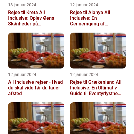
13 januar 2024
12 januar 2024
Rejse til Kreta All
Rejse til Alanya All
Inclusive: Oplev Øens
Inclusive: En
Skønheder på
Gennemgang af
Luksusniveau
Destinationen og Dens
Historie
12 januar 2024
12 januar 2024
All Inclusive rejser - Hvad
Rejse til Grækenland All
du skal vide før du tager
Inclusive: En Ultimativ
afsted
Guide til Eventyrlystne
Rejsende