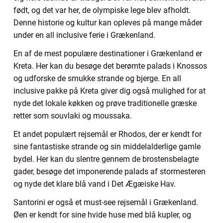
født, og det var her, de olympiske lege blev afholdt.
Denne historie og kultur kan opleves på mange måder
under en all inclusive ferie i Grækenland.
En af de mest populære destinationer i Grækenland er
Kreta. Her kan du besøge det berømte palads i Knossos
og udforske de smukke strande og bjerge. En all
inclusive pakke på Kreta giver dig også mulighed for at
nyde det lokale køkken og prøve traditionelle græske
retter som souvlaki og moussaka.
Et andet populært rejsemål er Rhodos, der er kendt for
sine fantastiske strande og sin middelalderlige gamle
bydel. Her kan du slentre gennem de brostensbelagte
gader, besøge det imponerende palads af stormesteren
og nyde det klare blå vand i Det Ægæiske Hav.
Santorini er også et must-see rejsemål i Grækenland.
Øen er kendt for sine hvide huse med blå kupler, og