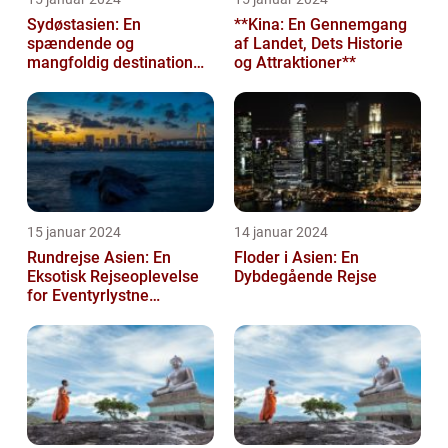
Sydøstasien: En
**Kina: En Gennemgang
spændende og
af Landet, Dets Historie
mangfoldig destination
og Attraktioner**
for eventyrlystne
rejsende
15 januar 2024
14 januar 2024
Rundrejse Asien: En
Floder i Asien: En
Eksotisk Rejseoplevelse
Dybdegående Rejse
for Eventyrlystne
Rejsende