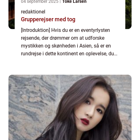
04 september 2025
Toke Larsen
redaktionel
Grupperejser med tog
[Introduktion] Hvis du er en eventyrlysten
rejsende, der drømmer om at udforske
mystikken og skønheden i Asien, så er en
rundrejse i dette kontinent en oplevelse, du
ikke må gå glip af. Med sin fascinerende
kultur, storslåede natur og årtusinders his...