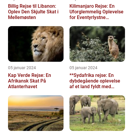
Billig Rejse til Libanon:
Kilimanjaro Rejse: En
Oplev Den Skjulte Skat i
Uforglemmelig Oplevelse
Mellemøsten
for Eventyrlystne
Rejsende
05 januar 2024
05 januar 2024
Kap Verde Rejse: En
**Sydafrika rejse: En
Afrikansk Skat På
dybdegående oplevelse
Atlanterhavet
af et land fyldt med
mangfoldighed**