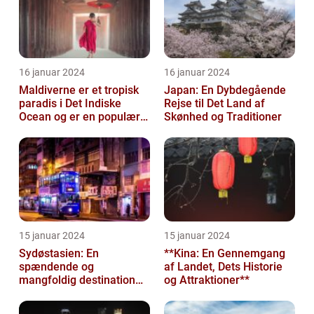
16 januar 2024
16 januar 2024
Maldiverne er et tropisk
Japan: En Dybdegående
paradis i Det Indiske
Rejse til Det Land af
Ocean og er en populær
Skønhed og Traditioner
destination for rejsende
og ev...
15 januar 2024
15 januar 2024
Sydøstasien: En
**Kina: En Gennemgang
spændende og
af Landet, Dets Historie
mangfoldig destination
og Attraktioner**
for eventyrlystne
rejsende