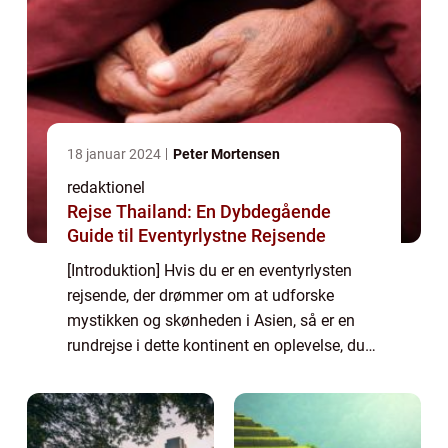
18 januar 2024
Peter Mortensen
redaktionel
Rejse Thailand: En Dybdegående
Guide til Eventyrlystne Rejsende
[Introduktion] Hvis du er en eventyrlysten
rejsende, der drømmer om at udforske
mystikken og skønheden i Asien, så er en
rundrejse i dette kontinent en oplevelse, du
ikke må gå glip af. Med sin fascinerende
kultur, storslåede natur og årtusinders his...