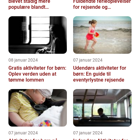
blevet stadig mere
Fuldendte ferieoplevelser
populære blandt
for rejsende og
rejsende, der ønsker at
eventyrlystne
nyde en bekymring...
08 januar 2024
07 januar 2024
Gratis aktiviteter for børn:
Udendørs aktiviteter for
Oplev verden uden at
børn: En guide til
tømme lommen
eventyrlystne rejsende
07 januar 2024
07 januar 2024