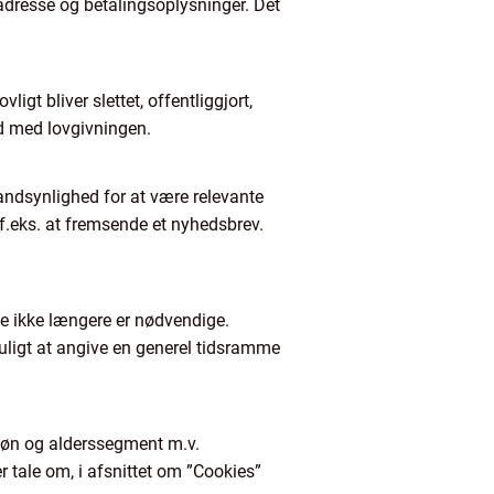
adresse og betalingsoplysninger. Det
igt bliver slettet, offentliggjort,
id med lovgivningen.
sandsynlighed for at være relevante
m f.eks. at fremsende et nyhedsbrev.
 de ikke længere er nødvendige.
uligt at angive en generel tidsramme
 køn og alderssegment m.v.
er tale om, i afsnittet om ”Cookies”