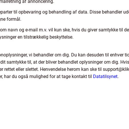
 målretning af annoncering.
eparter til opbevaring og behandling af data. Disse behandler u
gne formål.
om navn og e-mail m.v. vil kun ske, hvis du giver samtykke til d
lysninger en tilstrækkelig beskyttelse.
ersonoplysninger, vi behandler om dig. Du kan desuden til enhver t
it samtykke til, at der bliver behandlet oplysninger om dig. Hvi
liver rettet eller slettet. Henvendelse herom kan ske til support@kl
, har du også mulighed for at tage kontakt til
Datatilsynet
.