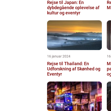
Rejse til Japan: En
Re
dybdegående oplevelse af
M
kultur og eventyr
16 januar 2024
16
Rejse til Thailand: En
Ma
Udforskning af Skønhed og
pa
Eventyr
og
de
ev