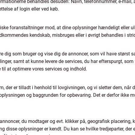
formationerne behandles desuden: Navn, telefonnummer, e-mail, 
ttelse af login eller ved køb.
iske foranstaltninger mod, at dine oplysninger hændeligt eller ulovl
uvedkommendes kendskab, misbruges eller i øvrigt behandles i str
ere dig som bruger og vise dig de annoncer, som vil have størst 
talinger, samt at kunne levere de services, du har efterspurgt, so
til at optimere vores services og indhold.
 der er tilladt i henhold til lovgivningen, og vi sletter dem, når
oplysningen og baggrunden for opbevaring. Det er derfor ikke m
 annoncer, du modtager og evt. klikker på, geografisk placering,
ang disse oplysninger er kendt. Du kan se hvilke tredjeparter, der 