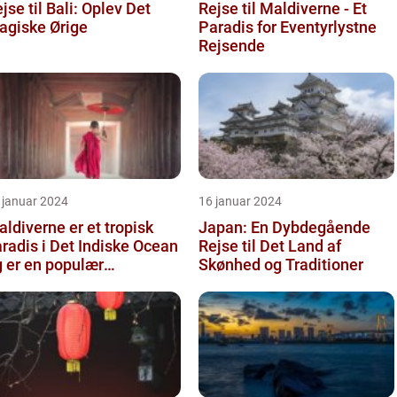
jse til Bali: Oplev Det
Rejse til Maldiverne - Et
agiske Ørige
Paradis for Eventyrlystne
Rejsende
 januar 2024
16 januar 2024
ldiverne er et tropisk
Japan: En Dybdegående
radis i Det Indiske Ocean
Rejse til Det Land af
 er en populær
Skønhed og Traditioner
stination for rejsende og
...