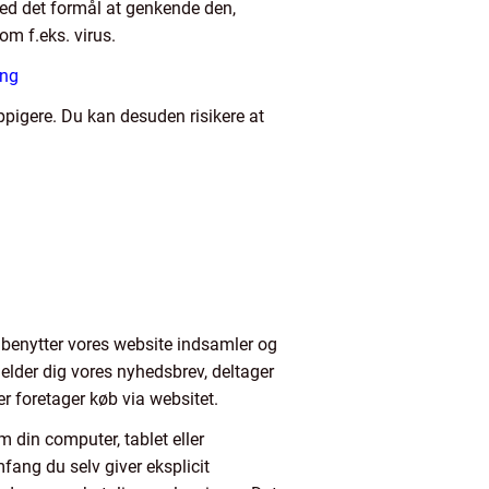
med det formål at genkende den,
om f.eks. virus.
ing
ppigere. Du kan desuden risikere at
u benytter vores website indsamler og
melder dig vores nyhedsbrev, deltager
er foretager køb via websitet.
m din computer, tablet eller
mfang du selv giver eksplicit