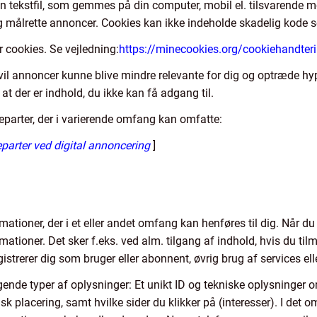
en tekstfil, som gemmes på din computer, mobil el. tilsvarende 
 og målrette annoncer. Cookies kan ikke indeholde skadelig kode s
or cookies. Se vejledning:
https://minecookies.org/cookiehandter
s vil annoncer kunne blive mindre relevante for dig og optræde hy
at der er indhold, du ikke kan få adgang til.
jeparter, der i varierende omfang kan omfatte:
parter ved digital annoncering
]
mationer, der i et eller andet omfang kan henføres til dig. Når d
tioner. Det sker f.eks. ved alm. tilgang af indhold, hvis du til
gistrerer dig som bruger eller abonnent, øvrig brug af services ell
ende typer af oplysninger: Et unikt ID og tekniske oplysninger o
k placering, samt hvilke sider du klikker på (interesser). I det o