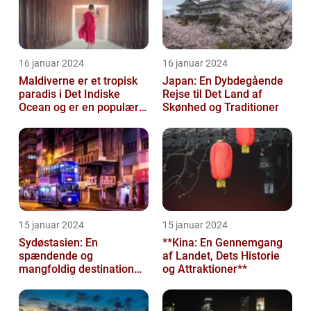
16 januar 2024
16 januar 2024
Maldiverne er et tropisk
Japan: En Dybdegående
paradis i Det Indiske
Rejse til Det Land af
Ocean og er en populær
Skønhed og Traditioner
destination for rejsende
og ev...
15 januar 2024
15 januar 2024
Sydøstasien: En
**Kina: En Gennemgang
spændende og
af Landet, Dets Historie
mangfoldig destination
og Attraktioner**
for eventyrlystne
rejsende