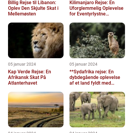
Billig Rejse til Libanon:
Kilimanjaro Rejse: En
Oplev Den Skjulte Skat i
Uforglemmelig Oplevelse
Mellemøsten
for Eventyrlystne
Rejsende
05 januar 2024
05 januar 2024
Kap Verde Rejse: En
**Sydafrika rejse: En
Afrikansk Skat På
dybdegående oplevelse
Atlanterhavet
af et land fyldt med
mangfoldighed**