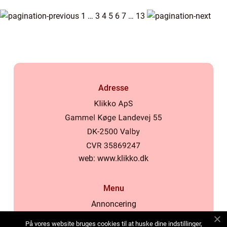
1
…
3
4
5
6
7
…
13
Adresse
web:
www.klikko.dk
Menu
Annoncering
Om os
På vores website bruges cookies til at huske dine indstillinger,