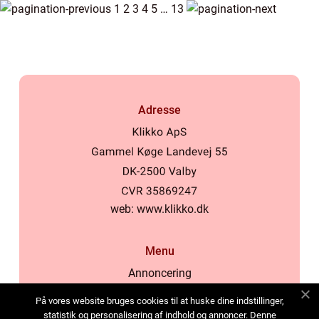
1
2
3
4
5
…
13
Adresse
web:
www.klikko.dk
Menu
Annoncering
Om os
På vores website bruges cookies til at huske dine indstillinger,
Cookies
statistik og personalisering af indhold og annoncer. Denne