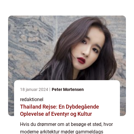
dig. Dubai er berømt for sin luksuriøse
livsstil, overdådige shoppingcentre,
skinnend...
18 januar 2024
Peter Mortensen
redaktionel
Thailand Rejse: En Dybdegående
Oplevelse af Eventyr og Kultur
Hvis du drømmer om at besøge et sted, hvor
moderne arkitektur møder gammeldags