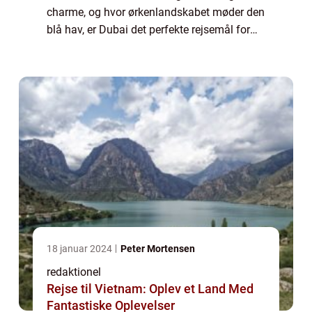
charme, og hvor ørkenlandskabet møder den
blå hav, er Dubai det perfekte rejsemål for
dig. Dubai er berømt for sin luksuriøse
livsstil, overdådige shoppingcentre,
skinnend...
18 januar 2024
Peter Mortensen
redaktionel
Rejse til Vietnam: Oplev et Land Med
Fantastiske Oplevelser