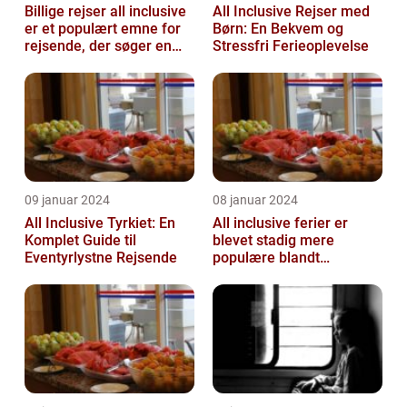
Billige rejser all inclusive
All Inclusive Rejser med
er et populært emne for
Børn: En Bekvem og
rejsende, der søger en
Stressfri Ferieoplevelse
problemfri og bekvem
fer...
09 januar 2024
08 januar 2024
All Inclusive Tyrkiet: En
All inclusive ferier er
Komplet Guide til
blevet stadig mere
Eventyrlystne Rejsende
populære blandt
rejsende, der ønsker at
nyde en bekymring...