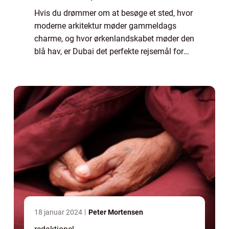
Hvis du drømmer om at besøge et sted, hvor
moderne arkitektur møder gammeldags
charme, og hvor ørkenlandskabet møder den
blå hav, er Dubai det perfekte rejsemål for
dig. Dubai er berømt for sin luksuriøse
livsstil, overdådige shoppingcentre,
skinnend...
18 januar 2024
Peter Mortensen