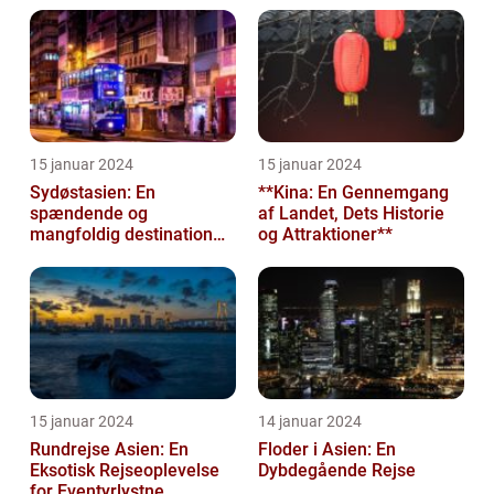
og ev...
15 januar 2024
15 januar 2024
Sydøstasien: En
**Kina: En Gennemgang
spændende og
af Landet, Dets Historie
mangfoldig destination
og Attraktioner**
for eventyrlystne
rejsende
15 januar 2024
14 januar 2024
Rundrejse Asien: En
Floder i Asien: En
Eksotisk Rejseoplevelse
Dybdegående Rejse
for Eventyrlystne