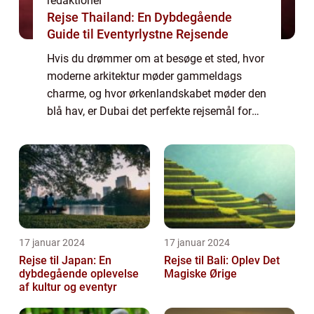
redaktionel
Rejse Thailand: En Dybdegående
Guide til Eventyrlystne Rejsende
Hvis du drømmer om at besøge et sted, hvor
moderne arkitektur møder gammeldags
charme, og hvor ørkenlandskabet møder den
blå hav, er Dubai det perfekte rejsemål for
dig. Dubai er berømt for sin luksuriøse
livsstil, overdådige shoppingcentre,
skinnend...
17 januar 2024
17 januar 2024
Rejse til Japan: En
Rejse til Bali: Oplev Det
dybdegående oplevelse
Magiske Ørige
af kultur og eventyr