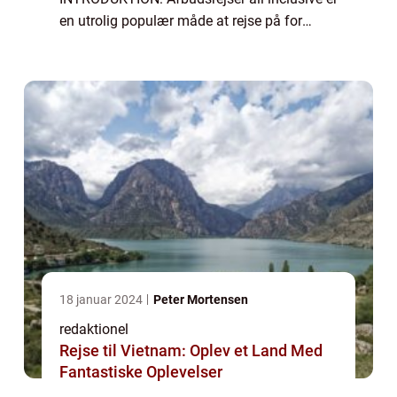
en utrolig populær måde at rejse på for
eventyrlystne rejsende. Uanset om du
drømmer om at slappe af på en
paradisstrand ell...
18 januar 2024
Peter Mortensen
redaktionel
Rejse til Vietnam: Oplev et Land Med
Fantastiske Oplevelser