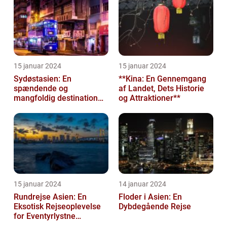
15 januar 2024
15 januar 2024
Sydøstasien: En
**Kina: En Gennemgang
spændende og
af Landet, Dets Historie
mangfoldig destination
og Attraktioner**
for eventyrlystne
rejsende
15 januar 2024
14 januar 2024
Rundrejse Asien: En
Floder i Asien: En
Eksotisk Rejseoplevelse
Dybdegående Rejse
for Eventyrlystne
Rejsende