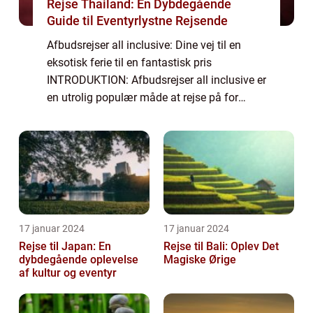
Rejse Thailand: En Dybdegående
Guide til Eventyrlystne Rejsende
Afbudsrejser all inclusive: Dine vej til en
eksotisk ferie til en fantastisk pris
INTRODUKTION: Afbudsrejser all inclusive er
en utrolig populær måde at rejse på for
eventyrlystne rejsende. Uanset om du
drømmer om at slappe af på en
paradisstrand ell...
17 januar 2024
17 januar 2024
Rejse til Japan: En
Rejse til Bali: Oplev Det
dybdegående oplevelse
Magiske Ørige
af kultur og eventyr