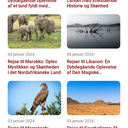
dybdegående oplevelse
Landet med Enestående
af et land fyldt med
Historie og Skønhed
mangfoldighed**
04 januar 2024
04 januar 2024
Rejse til Marokko: Oplev
Rejser til Libanon: En
Mystikken og Skønheden
Dybdegående Oplevelse
i det Nordafrikanske Land
af Den Magiske
Mellemøstlige Destination
03 januar 2024
03 januar 2024