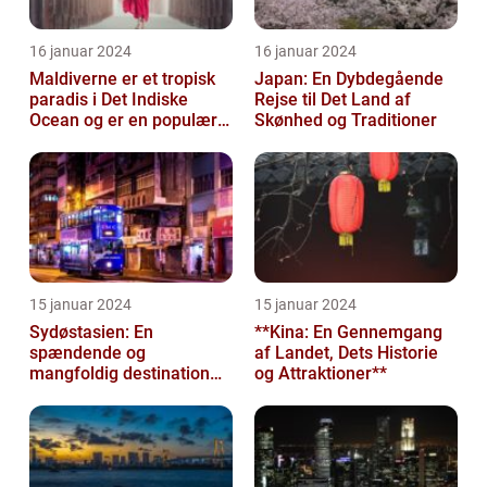
16 januar 2024
16 januar 2024
Maldiverne er et tropisk
Japan: En Dybdegående
paradis i Det Indiske
Rejse til Det Land af
Ocean og er en populær
Skønhed og Traditioner
destination for rejsende
og ev...
15 januar 2024
15 januar 2024
Sydøstasien: En
**Kina: En Gennemgang
spændende og
af Landet, Dets Historie
mangfoldig destination
og Attraktioner**
for eventyrlystne
rejsende