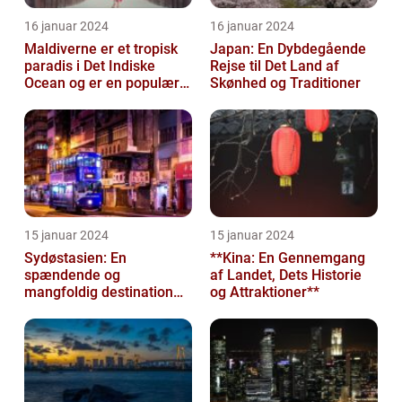
16 januar 2024
16 januar 2024
Maldiverne er et tropisk
Japan: En Dybdegående
paradis i Det Indiske
Rejse til Det Land af
Ocean og er en populær
Skønhed og Traditioner
destination for rejsende
og ev...
15 januar 2024
15 januar 2024
Sydøstasien: En
**Kina: En Gennemgang
spændende og
af Landet, Dets Historie
mangfoldig destination
og Attraktioner**
for eventyrlystne
rejsende