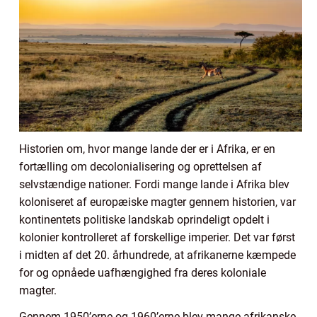
Historien om, hvor mange lande der er i Afrika, er en
fortælling om decolonialisering og oprettelsen af
selvstændige nationer. Fordi mange lande i Afrika blev
koloniseret af europæiske magter gennem historien, var
kontinentets politiske landskab oprindeligt opdelt i
kolonier kontrolleret af forskellige imperier. Det var først
i midten af det 20. århundrede, at afrikanerne kæmpede
for og opnåede uafhængighed fra deres koloniale
magter.
Gennem 1950’erne og 1960’erne blev mange afrikanske