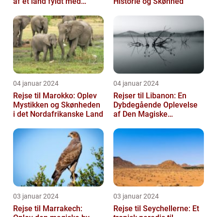
af et land fyldt med
Historie og Skønhed
mangfoldighed**
04 januar 2024
04 januar 2024
Rejse til Marokko: Oplev
Rejser til Libanon: En
Mystikken og Skønheden
Dybdegående Oplevelse
i det Nordafrikanske Land
af Den Magiske
Mellemøstlige Destination
03 januar 2024
03 januar 2024
Rejse til Marrakech:
Rejse til Seychellerne: Et