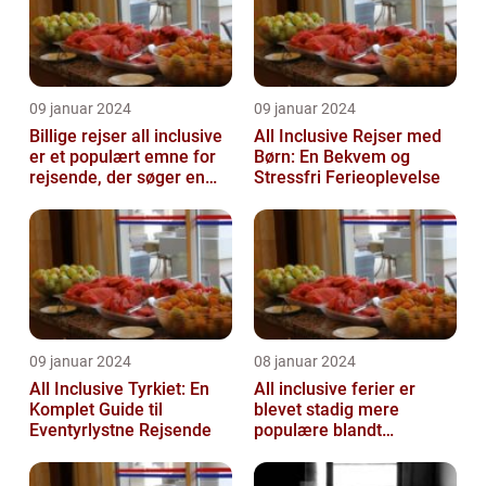
09 januar 2024
09 januar 2024
Billige rejser all inclusive
All Inclusive Rejser med
er et populært emne for
Børn: En Bekvem og
rejsende, der søger en
Stressfri Ferieoplevelse
problemfri og bekvem
fer...
09 januar 2024
08 januar 2024
All Inclusive Tyrkiet: En
All inclusive ferier er
Komplet Guide til
blevet stadig mere
Eventyrlystne Rejsende
populære blandt
rejsende, der ønsker at
nyde en bekymring...