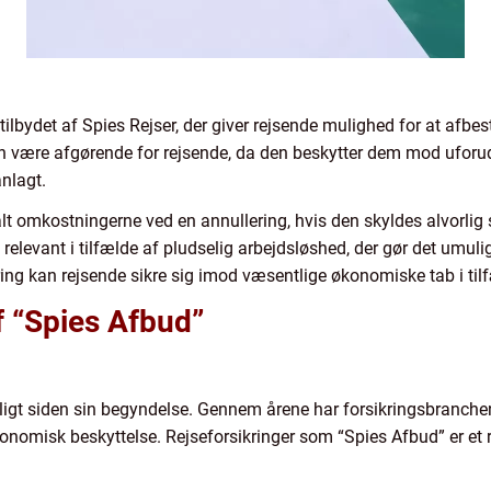
ilbydet af Spies Rejser, der giver rejsende mulighed for at afbesti
n være afgørende for rejsende, da den beskytter dem mod ufor
anlagt.
t omkostningerne ved en annullering, hvis den skyldes alvorlig 
relevant i tilfælde af pludselig arbejdsløshed, der gør det umuli
ring kan rejsende sikre sig imod væsentlige økonomiske tab i til
f “Spies Afbud”
eligt siden sin begyndelse. Gennem årene har forsikringsbranchen
omisk beskyttelse. Rejseforsikringer som “Spies Afbud” er et r