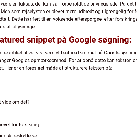
at være en luksus, der kun var forbeholdt de privilegerede. På det
Men som rejselysten er blevet mere udbredt og tilgængelig for fo
lt. Dette har ført til en voksende efterspørgsel efter forsikrings
lde af aflysninger.
atured snippet på Google søgning:
nne artikel bliver vist som et featured snippet på Google-søgning
fanger Googles opmærksomhed. For at opnå dette kan teksten or
t. Her er en foreslået måde at strukturere teksten på:
at vide om det?
hovet for forsikring
omisk beskyttelse